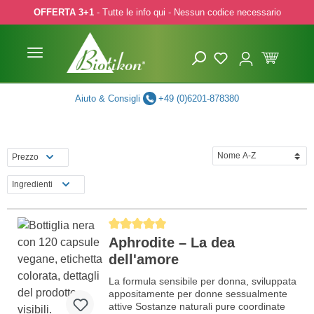
OFFERTA 3+1
- Tutte le info qui - Nessun codice necessario
p to main content
Skip to search
Skip to main navigation
Aiuto & Consigli
+49 (0)6201-878380
Prezzo
Ingredienti
Average rating of 5 out of 5 stars
Aphrodite – La dea
dell'amore
La formula sensibile per donna, sviluppata
appositamente per donne sessualmente
attive Sostanze naturali pure coordinate