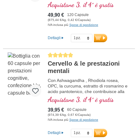
per sostenere la tua femminilità.
Acquistane 3, il 4° è gratis
49,90 €
120 Capsule
(875,44 €/kg, 0,42 €/Capsula)
IVA inclusa più
Spese di spedizione
Dettagli
Average rating of 5 out of 5 stars
Cervello & le prestazioni
mentali
Con Ashwagandha , Rhodiola rosea,
OPC, la curcuma, estratto di rosmarino e
acido pantotenico, che contribuisce alla
normale prestazioni mentali ed è coinvolto
Acquistane 3, il 4° è gratis
nella sintesi e nel metabolismo di diversi
neurotrasmettitori. Vitamine B bioattivo!
39,95 €
60 Capsule
(974,39 €/kg, 0,67 €/Capsula)
IVA inclusa più
Spese di spedizione
Dettagli