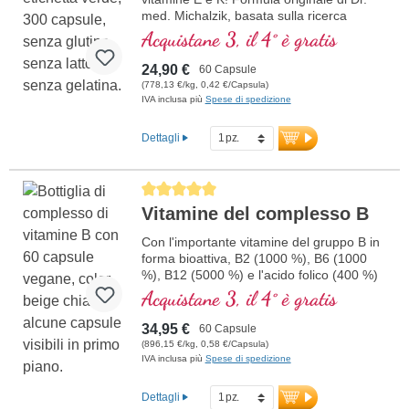
med. Michalzik, basata sulla ricerca
scientifica più avanzata. Vitamine B 2, 6,
Acquistane 3, il 4° è gratis
12 e acido folico in forma bioattiva.
24,90 €
60 Capsule
(778,13 €/kg, 0,42 €/Capsula)
IVA inclusa più
Spese di spedizione
Dettagli
Average rating of 5 out of 5 stars
Vitamine del complesso B
Con l'importante vitamine del gruppo B in
forma bioattiva, B2 (1000 %), B6 (1000
%), B12 (5000 %) e l'acido folico (400 %)
e tutti gli altri vitamine-B. Con
Acquistane 3, il 4° è gratis
metilcobalamina e adenosil cobalamina.
34,95 €
60 Capsule
(896,15 €/kg, 0,58 €/Capsula)
IVA inclusa più
Spese di spedizione
Dettagli