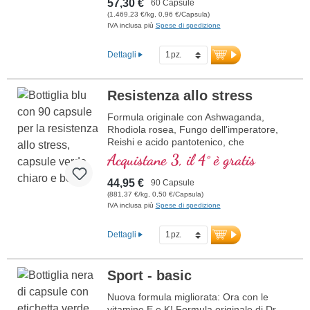
57,30 €
60 Capsule
(1.469,23 €/kg, 0,96 €/Capsula)
IVA inclusa più
Spese di spedizione
Dettagli
Resistenza allo stress
Formula originale con Ashwaganda,
Rhodiola rosea, Fungo dell'imperatore,
Reishi e acido pantotenico, che
contribuisce alla normale prestazioni
Acquistane 3, il 4° è gratis
mentali. La vitamina E aiuta a proteggere
le cellule dallo stress ossidativo.
44,95 €
90 Capsule
(881,37 €/kg, 0,50 €/Capsula)
IVA inclusa più
Spese di spedizione
Dettagli
Sport - basic
Nuova formula migliorata: Ora con le
vitamine E e K! Formula originale di Dr.