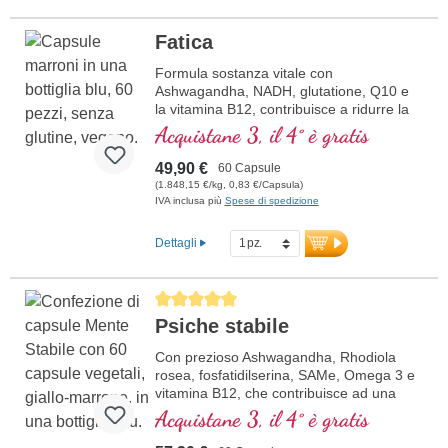
Fatica
Formula sostanza vitale con
Ashwagandha, NADH, glutatione, Q10 e
la vitamina B12, contribuisce a ridurre la
stanchezza e la fatica.
Acquistane 3, il 4° è gratis
49,90 €
60 Capsule
(1.848,15 €/kg, 0,83 €/Capsula)
IVA inclusa più
Spese di spedizione
Dettagli
Average rating of 5 out of 5 stars
Psiche stabile
Con prezioso Ashwagandha, Rhodiola
rosea, fosfatidilserina, SAMe, Omega 3 e
vitamina B12, che contribuisce ad una
funzione normale della psiche
Acquistane 3, il 4° è gratis