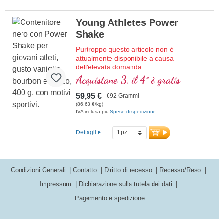
Young Athletes Power
Shake
Purtroppo questo articolo non è
attualmente disponibile a causa
dell'elevata domanda.
Frappe proteico di alta qualità con tutti gli
Acquistane 3, il 4° è gratis
aminoacidi essenziali (EAA) e aminoacidi
muscolari (BCAA), arricchito con creatina,
59,95 €
692 Grammi
D-ribose (zucchero muscolare) e acetil-L-
(86,63 €/kg)
carnitina, collagene, i coralli Sango
IVA inclusa più
Spese di spedizione
forniscono 70 minerali e oligoelementi con
calcio e vitamina D per ossa forti. Senza
Dettagli
dolcificanti e aromi artificiali, con vaniglia
bourbon naturale. Sviluppato da medici,
prodotto in Germania.
Condizioni Generali
Contatto
Diritto di recesso
Recesso/Reso
Ulteriori informazioni su Young
Athletes Complete Shake
Impressum
Dichiarazione sulla tutela dei dati
Pagemento e spedizione