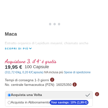
Maca
Estratto organico di Lepidium meyenii, chiamato anche
SCOPRI DI PIÙ
Acquistane 3, il 4° è gratis
19,95 €
100 Capsule
(311,72 €/kg, 0,20 €/Capsula)
IVA inclusa più
Spese di spedizione
Tempi di consegna 1-3 giorni
No. centrale farmaceutica (PZN):
16025350
Acquista una Volta
Acquista in Abbonamento
Your savings: 10% (1,99 €)