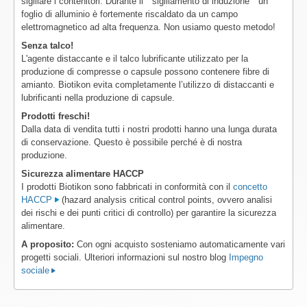
sigillare i contenitori. Durante il " sigillamento di induzione " un
foglio di alluminio è fortemente riscaldato da un campo
elettromagnetico ad alta frequenza. Non usiamo questo metodo!
Senza talco!
L'agente distaccante e il talco lubrificante utilizzato per la
produzione di compresse o capsule possono contenere fibre di
amianto. Biotikon evita completamente l’utilizzo di distaccanti e
lubrificanti nella produzione di capsule.
Prodotti freschi!
Dalla data di vendita tutti i nostri prodotti hanno una lunga durata
di conservazione. Questo è possibile perché è di nostra
produzione.
Sicurezza alimentare HACCP
I prodotti Biotikon sono fabbricati in conformità con il
concetto
HACCP
(hazard analysis critical control points, ovvero analisi
dei rischi e dei punti critici di controllo) per garantire la sicurezza
alimentare.
A proposito:
Con ogni acquisto sosteniamo automaticamente vari
progetti sociali. Ulteriori informazioni sul nostro blog
Impegno
sociale