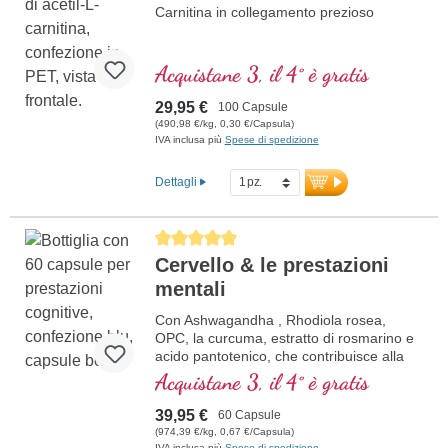
Carnitina in collegamento prezioso
Acquistane 3, il 4° è gratis
29,95 €
100 Capsule
(490,98 €/kg, 0,30 €/Capsula)
IVA inclusa più
Spese di spedizione
Dettagli
Average rating of 5 out of 5 stars
Cervello & le prestazioni
mentali
Con Ashwagandha , Rhodiola rosea,
OPC, la curcuma, estratto di rosmarino e
acido pantotenico, che contribuisce alla
normale prestazioni mentali ed è coinvolto
Acquistane 3, il 4° è gratis
nella sintesi e nel metabolismo di diversi
neurotrasmettitori. Vitamine B bioattivo!
39,95 €
60 Capsule
(974,39 €/kg, 0,67 €/Capsula)
IVA inclusa più
Spese di spedizione