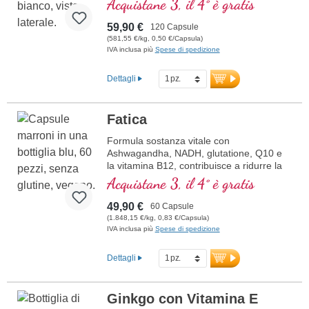
Acquistane 3, il 4° è gratis
59,90 €
120 Capsule
(581,55 €/kg, 0,50 €/Capsula)
IVA inclusa più
Spese di spedizione
Dettagli
Fatica
Formula sostanza vitale con
Ashwagandha, NADH, glutatione, Q10 e
la vitamina B12, contribuisce a ridurre la
stanchezza e la fatica.
Acquistane 3, il 4° è gratis
49,90 €
60 Capsule
(1.848,15 €/kg, 0,83 €/Capsula)
IVA inclusa più
Spese di spedizione
Dettagli
Ginkgo con Vitamina E