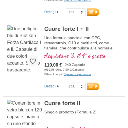
Dettagli
Cuore forte I + II
Una formula speciale con OPC,
resveratrolo, Q10 e molti altri, come
tiamina, che contribuisce alla normale
funzione cardiaca. (Formula 1 e Formula
Acquistane 3, il 4° è gratis
2)
119,00 €
240 Capsule
(616,58 €/kg, 0,50 €/Capsula)
IVA inclusa più
Spese di spedizione
Dettagli
Cuore forte II
Singolo prodotto (Formula 2)