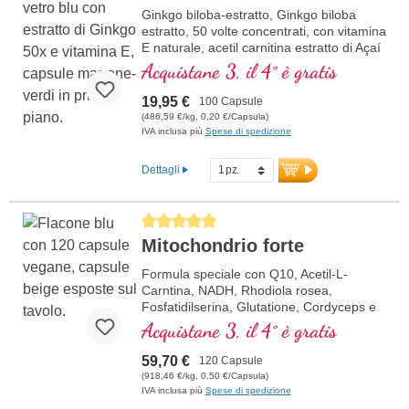
Ginkgo biloba-estratto, Ginkgo biloba
estratto, 50 volte concentrati, con vitamina
E naturale, acetil carnitina estratto di Açaí
Acquistane 3, il 4° è gratis
19,95 €
100 Capsule
(486,59 €/kg, 0,20 €/Capsula)
IVA inclusa più
Spese di spedizione
Dettagli
Average rating of 5 out of 5 stars
Mitochondrio forte
Formula speciale con Q10, Acetil-L-
Carntina, NADH, Rhodiola rosea,
Fosfatidilserina, Glutatione, Cordyceps e
rame, che contribuisce al normale
Acquistane 3, il 4° è gratis
metabolismo di energia (sotto forma di
ATP nella catena respiratoria cellulare).
59,70 €
120 Capsule
(918,46 €/kg, 0,50 €/Capsula)
IVA inclusa più
Spese di spedizione