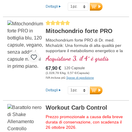
Dettagli
Average rating of 5 out of 5 stars
Mitochondrio forte PRO
Mitochondrium forte PRO di Dr. med.
Michalzik: Una formula di alta qualità per
supportare il metabolismo energetico e la
salute cellulare. Include NADH, Q10,
Acquistane 3, il 4° è gratis
Resveratrolo e Tiamina, che promuovono
il metabolismo energetico, oltre all'acido
67,90 €
120 Capsule
R-Alfa-Lipoico nella preziosa forma di
(1.028,79 €/kg, 0,57 €/Capsula)
Sodium-R-Lipoato. Sigillatura senza
IVA inclusa più
Spese di spedizione
alluminio e oltre 20 anni di esperienza
garantiscono la massima qualità.
Dettagli
Sviluppato da medici.
ulteriori informazioni su
Workout Carb Control
Mitochondrium forte PRO
Prezzo promozionale a causa della breve
durata di conservazione, con scadenza il
26 ottobre 2026.