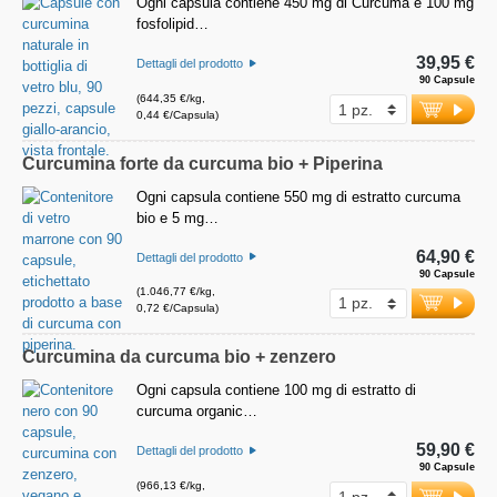
Ogni capsula contiene 450 mg di Curcuma e 100 mg
fosfolipid…
39,95 €
Dettagli del prodotto
90 Capsule
(644,35 €/kg,
0,44 €/Capsula)
Curcumina forte da curcuma bio + Piperina
Ogni capsula contiene 550 mg di estratto curcuma
bio e 5 mg…
64,90 €
Dettagli del prodotto
90 Capsule
(1.046,77 €/kg,
0,72 €/Capsula)
Curcumina da curcuma bio + zenzero
Ogni capsula contiene 100 mg di estratto di
curcuma organic…
59,90 €
Dettagli del prodotto
90 Capsule
(966,13 €/kg,