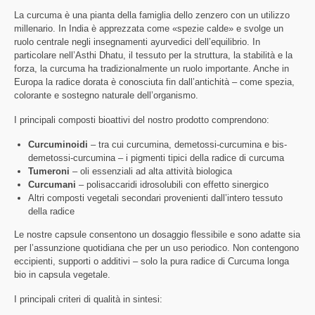
La curcuma è una pianta della famiglia dello zenzero con un utilizzo
millenario. In India è apprezzata come «spezie calde» e svolge un
ruolo centrale negli insegnamenti ayurvedici dell’equilibrio. In
particolare nell’Asthi Dhatu, il tessuto per la struttura, la stabilità e la
forza, la curcuma ha tradizionalmente un ruolo importante. Anche in
Europa la radice dorata è conosciuta fin dall’antichità – come spezia,
colorante e sostegno naturale dell’organismo.
I principali composti bioattivi del nostro prodotto comprendono:
Curcuminoidi
– tra cui curcumina, demetossi-curcumina e bis-
demetossi-curcumina – i pigmenti tipici della radice di curcuma
Tumeroni
– oli essenziali ad alta attività biologica
Curcumani
– polisaccaridi idrosolubili con effetto sinergico
Altri composti vegetali secondari provenienti dall’intero tessuto
della radice
Le nostre capsule consentono un dosaggio flessibile e sono adatte sia
per l’assunzione quotidiana che per un uso periodico. Non contengono
eccipienti, supporti o additivi – solo la pura radice di Curcuma longa
bio in capsula vegetale.
I principali criteri di qualità in sintesi: