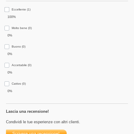
Eccellente (1)
100%
Molto bene (0)
0%
Buono (0)
0%
Accettabile (0)
0%
Сattivo (0)
0%
Lascia una recensione!
Condividi le tue esperienze con altri clienti.
Scrivere una recensione!