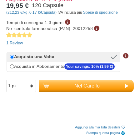
19,95 €
120 Capsule
(212,23 €/kg, 0,17 €/Capsula)
IVA inclusa più
Spese di spedizione
Tempi di consegna 1-3 giorni
No. centrale farmaceutica (PZN):
20012258
Average rating of 5 out of 5 stars
1 Review
Acquista una Volta
Acquista in Abbonamento
Your savings: 10% (1,99 €)
Nel Carello
Aggiungi alla mia lista desideri
Stampa questa pagina