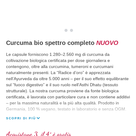
Curcuma bio spettro completo
NUOVO
Le capsule forniscono 1.280–2.560 mg di curcuma da
coltivazione biologica certificata per dose giornaliera e
contengono, oltre alla curcumina, tumeroni e curcumani
naturalmente presenti. La “Radice d’oro” è apprezzata
nell’Ayurveda da oltre 5.000 anni – per il suo effetto equilibrante
sul “fuoco digestivo” e il suo ruolo nell’Asthi Dhatu (tessuto
strutturale). La nostra curcuma proviene da fonte biologica
certificata, è lavorata con particolare cura e non contiene additivi
– per la massima naturalità e la più alta qualità. Prodotto in
Germania, 100 % vegano, testato in laboratorio e senza OGM.
SCOPRI DI PIÙ
Acquistane 3, il 4° è gratis