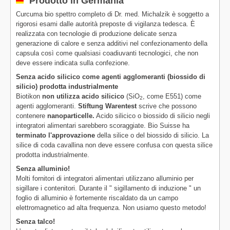
Prodotto in Germania
Curcuma bio spettro completo di Dr. med. Michalzik è soggetto a
rigorosi esami dalle autorità preposte di vigilanza tedesca. È
realizzata con tecnologie di produzione delicate senza
generazione di calore e senza additivi nel confezionamento della
capsula così come qualsiasi coadiuvanti tecnologici, che non
deve essere indicata sulla confezione.
Senza acido silicico come agenti agglomeranti (biossido di
silicio) prodotta industrialmente
Biotikon
non utilizza acido silicico
(SiO
, come E551) come
2
agenti agglomeranti.
Stiftung Warentest
scrive che possono
contenere
nanoparticelle.
Acido silicico o biossido di silicio negli
integratori alimentari sarebbero scoraggiate. Bio Suisse ha
terminato l'approvazione
della silice o del biossido di silicio. La
silice di coda cavallina non deve essere confusa con questa silice
prodotta industrialmente.
Senza alluminio!
Molti fornitori di integratori alimentari utilizzano alluminio per
sigillare i contenitori. Durante il " sigillamento di induzione " un
foglio di alluminio è fortemente riscaldato da un campo
elettromagnetico ad alta frequenza. Non usiamo questo metodo!
Senza talco!