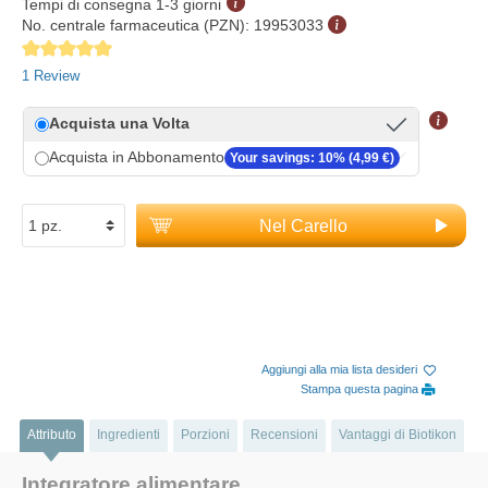
Tempi di consegna 1-3 giorni
No. centrale farmaceutica (PZN):
19953033
Average rating of 5 out of 5 stars
1 Review
Acquista una Volta
Acquista in Abbonamento
Your savings: 10% (4,99 €)
Nel Carello
Aggiungi alla mia lista desideri
Stampa questa pagina
Attributo
Ingredienti
Porzioni
Recensioni
Vantaggi di Biotikon
Integratore alimentare