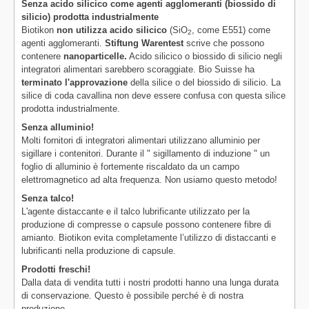
Senza acido silicico come agenti agglomeranti (biossido di
silicio) prodotta industrialmente
Biotikon
non utilizza acido silicico
(SiO
, come E551) come
2
agenti agglomeranti.
Stiftung Warentest
scrive che possono
contenere
nanoparticelle.
Acido silicico o biossido di silicio negli
integratori alimentari sarebbero scoraggiate. Bio Suisse ha
terminato l'approvazione
della silice o del biossido di silicio. La
silice di coda cavallina non deve essere confusa con questa silice
prodotta industrialmente.
Senza alluminio!
Molti fornitori di integratori alimentari utilizzano alluminio per
sigillare i contenitori. Durante il " sigillamento di induzione " un
foglio di alluminio è fortemente riscaldato da un campo
elettromagnetico ad alta frequenza. Non usiamo questo metodo!
Senza talco!
L'agente distaccante e il talco lubrificante utilizzato per la
produzione di compresse o capsule possono contenere fibre di
amianto. Biotikon evita completamente l’utilizzo di distaccanti e
lubrificanti nella produzione di capsule.
Prodotti freschi!
Dalla data di vendita tutti i nostri prodotti hanno una lunga durata
di conservazione. Questo è possibile perché è di nostra
produzione.