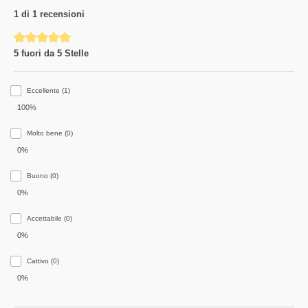
1 di 1 recensioni
Average rating of 5 out of 5 stars
5 fuori da 5 Stelle
Eccellente (1)
100%
Molto bene (0)
0%
Buono (0)
0%
Accettabile (0)
0%
Сattivo (0)
0%