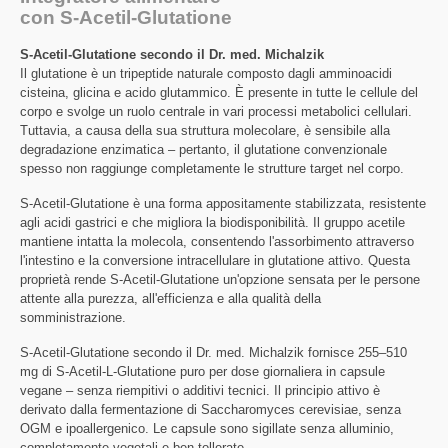
con S-Acetil-Glutatione
S-Acetil-Glutatione secondo il Dr. med. Michalzik
Il glutatione è un tripeptide naturale composto dagli amminoacidi
cisteina, glicina e acido glutammico. È presente in tutte le cellule del
corpo e svolge un ruolo centrale in vari processi metabolici cellulari.
Tuttavia, a causa della sua struttura molecolare, è sensibile alla
degradazione enzimatica – pertanto, il glutatione convenzionale
spesso non raggiunge completamente le strutture target nel corpo.
S-Acetil-Glutatione è una forma appositamente stabilizzata, resistente
agli acidi gastrici e che migliora la biodisponibilità. Il gruppo acetile
mantiene intatta la molecola, consentendo l'assorbimento attraverso
l'intestino e la conversione intracellulare in glutatione attivo. Questa
proprietà rende S-Acetil-Glutatione un'opzione sensata per le persone
attente alla purezza, all'efficienza e alla qualità della
somministrazione.
S-Acetil-Glutatione secondo il Dr. med. Michalzik fornisce 255–510
mg di S-Acetil-L-Glutatione puro per dose giornaliera in capsule
vegane – senza riempitivi o additivi tecnici. Il principio attivo è
derivato dalla fermentazione di Saccharomyces cerevisiae, senza
OGM e ipoallergenico. Le capsule sono sigillate senza alluminio,
completamente vegetali e ben tollerate.