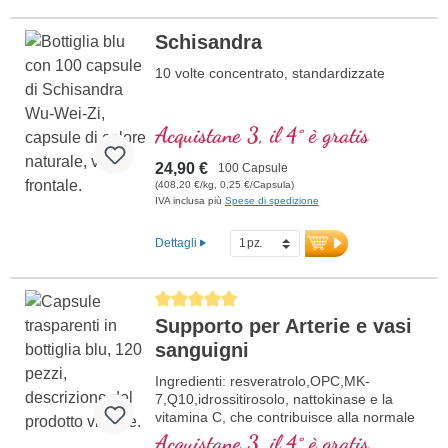
Schisandra
10 volte concentrato, standardizzate
Acquistane 3, il 4° è gratis
24,90 €
100 Capsule
(408,20 €/kg, 0,25 €/Capsula)
IVA inclusa più
Spese di spedizione
Dettagli
Average rating of 5 out of 5 stars
Supporto per Arterie e vasi
sanguigni
Ingredienti: resveratrolo,OPC,MK-
7,Q10,idrossitirosolo, nattokinase e la
vitamina C, che contribuisce alla normale
formazione del collagene per la normale
Acquistane 3, il 4° è gratis