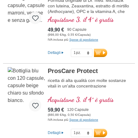
Formula originale di Dr. med. Michalzik
con luteina, Zeaxantina, estratto di mirtillo
(Anthocyane), OPC e la vitamina A, che
contribuisce al mantenimento della
Acquistane 3, il 4° è gratis
capacità visiva normale.
49,90 €
90 Capsule
(998,00 €/kg, 0,55 €/Capsula)
IVA inclusa più
Spese di spedizione
Dettagli
ProsCare Protect
ricetta di alta qualità con molte sostanze
vitali in un'alta concentrazione
Acquistane 3, il 4° è gratis
59,90 €
120 Capsule
(880,88 €/kg, 0,50 €/Capsula)
IVA inclusa più
Spese di spedizione
Dettagli