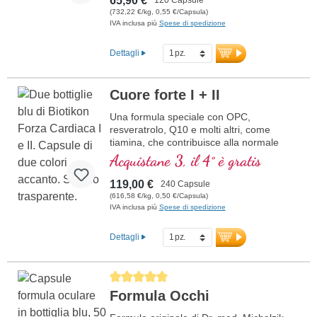
65,90 €
(732,22 €/kg, 0,55 €/Capsula)
IVA inclusa più
Spese di spedizione
Dettagli
Cuore forte I + II
Una formula speciale con OPC,
resveratrolo, Q10 e molti altri, come
tiamina, che contribuisce alla normale
funzione cardiaca. (Formula 1 e Formula
Acquistane 3, il 4° è gratis
2)
119,00 €
240 Capsule
(616,58 €/kg, 0,50 €/Capsula)
IVA inclusa più
Spese di spedizione
Dettagli
Average rating of 5 out of 5 stars
Formula Occhi