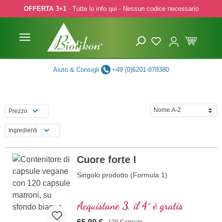
OFFERTA 3+1
- Tutte le info qui - Nessun codice necessario
p to main content
Skip to search
Skip to main navigation
Aiuto & Consigli
+49 (0)6201-878380
Prezzo
Ingredienti
Cuore forte I
Singolo prodotto (Formula 1)
Acquistane 3, il 4° è gratis
120 Capsule