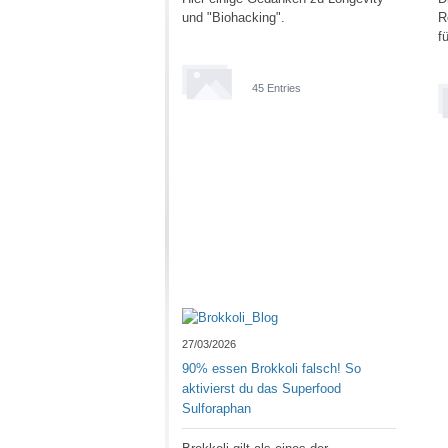
und "Biohacking".
R
f
45 Entries
27/03/2026
90% essen Brokkoli falsch! So
aktivierst du das Superfood
Sulforaphan