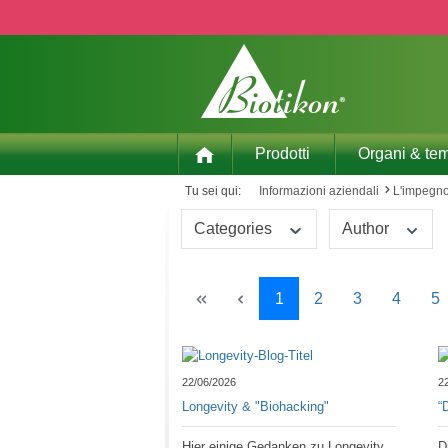
p to main content
Skip to search
Skip to main navigation
Prodotti
Organi & tem
Tu sei qui:
Informazioni aziendali
L'impegno
Categories
Author
Page
Page
Page
Page
P
1
2
3
4
5
22/06/2026
2
Longevity & "Biohacking"
“
Hier einige Gedanken zu Longevity
D