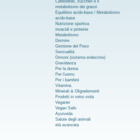
Carboidrati, zuccheri e il
metabolismo dei grassi
Equilibrio acido-base / Metabolismo
acido-base
Nutrizione sportiva
inoacidi e proteine
Metabolismo
Dormire
Gestione del Peso
Sessualità
Ormoni (sistema endocrino)
Gravidanza
Per la donna
Per l'uomo
Per i bambini
Vitamina
Minerali & Oligoelementi
Prodotti in vetro viola
Veganer
Vegan Safe
Ayurveda
Salute degli animali
età avanzata