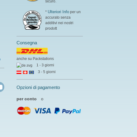
sicuro.
Ulteriori Info
*
per un
accurato senza
additivi nei nostri
prodott
Consegna
anche su Packstations
e
1 - 3 giorni
3 - 5 giorni
Opzioni di pagamento
per conto
o