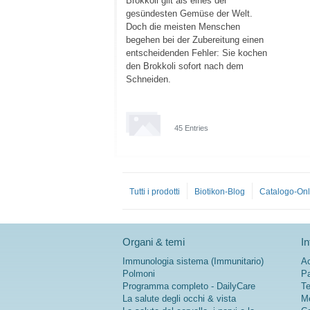
Brokkoli gilt als eines der
gesündesten Gemüse der Welt.
Doch die meisten Menschen
begehen bei der Zubereitung einen
entscheidenden Fehler: Sie kochen
den Brokkoli sofort nach dem
Schneiden.
45 Entries
Tutti i prodotti
Biotikon-Blog
Catalogo-Onl
Organi & temi
In
Immunologia sistema (Immunitario)
Ac
Polmoni
Pa
Programma completo - DailyCare
Te
La salute degli occhi & vista
Me