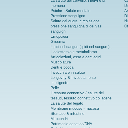
La salute del cervello, i nervi e la
Co
memoria
Di
Psiche - Salute mentale
An
Pressione sanguigna
Di
Salute del cuore, circolazione,
Nu
pressione sanguigna & dei vasi
Of
sanguigni
Emopoiesi
Glicemia
Lipidi nel sangue (lipidi nel sangue ) ,
il colesterolo e metabolismo
Articolazioni, ossa e cartilagini
Muscolatura
Denti e bocca
Invecchiare in salute
Longevity & Invecciamento
intelligente
Pelle
Il tessuto connettivo / salute dei
tessuti, tessuto connettivo collagene
La salute del fegato
Membrane mucose - mucosa
Stomaco & intestino
Mitocondri
Patrimonio genetico/DNA