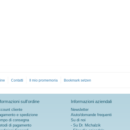
ine
Contatti
Il mio promemoria
Bookmark setzen
formazioni sull'ordine
Informazioni aziendali
count cliente
Newsletter
gamento e spedizione
Aiuto/domande frequenti
mpo di consegna
Su di noi
todi di pagamento
- Su Dr. Michalzik