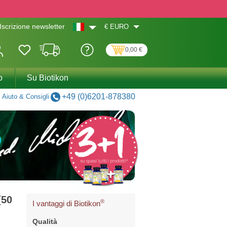
€
EURO
Iscrizione newsletter
0,00 €
o
Su Biotikon
+49 (0)6201-878380
Aiuto & Consigli
(50
®
I vantaggi di Biotikon
Qualità