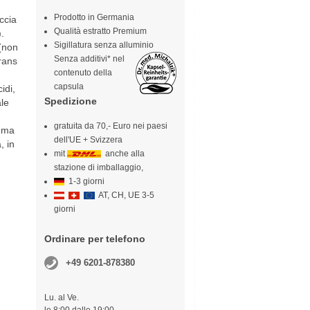
Prodotto in Germania
ccia
Qualità estratto Premium
.
Sigillatura senza alluminio
 (non
Senza additivi* nel
rans
contenuto della
capsula
idi,
Spedizione
ale
gratuita da 70,- Euro nei paesi
tema
dell'UE + Svizzera
, in
mit
anche alla
stazione di imballaggio,
1-3 giorni
AT, CH, UE 3-5
giorni
Ordinare per telefono
+49 6201-878380
Lu. al Ve.