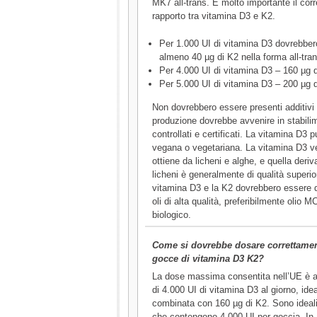
MK7 all-trans. È molto importante il corr
rapporto tra vitamina D3 e K2.
Per 1.000 UI di vitamina D3 dovrebber
almeno 40 µg di K2 nella forma all-tran
Per 4.000 UI di vitamina D3 – 160 µg 
Per 5.000 UI di vitamina D3 – 200 µg d
Non dovrebbero essere presenti additivi 
produzione dovrebbe avvenire in stabili
controllati e certificati. La vitamina D3 
vegana o vegetariana. La vitamina D3 v
ottiene da licheni e alghe, e quella deriv
licheni è generalmente di qualità superio
vitamina D3 e la K2 dovrebbero essere di
oli di alta qualità, preferibilmente olio M
biologico.
Come si dovrebbe dosare correttamen
gocce di vitamina D3 K2?
La dose massima consentita nell’UE è 
di 4.000 UI di vitamina D3 al giorno, id
combinata con 160 µg di K2. Sono ideali 
che contengono 4.000 UI per goccia. In a