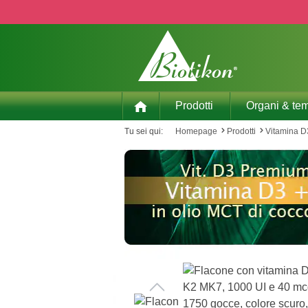
p to main content
Skip to search
Skip to main navigation
Prodotti
Organi & tem
Tu sei qui:
Homepage
Prodotti
Vitamina D