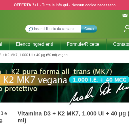
OFFERTA 3+1
- Tutte le info qui - Nessun codice necessario
Cerca
i
Elenco ingredienti
Formule/Ricette
Contatt
3 + K2 MK7, 1.000 UI + 40 µg (50 ml) vegan
Vitamina D3 + K2 MK7, 1.000 UI + 40 µg 
ml)