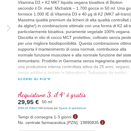
Vitamina D3 + K2 MK7 liquida vegana bioattiva di Biotion
secondo il Dr. med. Michalzik – 1.700 gocce in 50 ml. Una go
fornisce 1.000 IE di Vitamina D3 e 40 μg di K2 (MK7 all-trans)
Massima qualità premium da licheni di alta qualità controllati
da alghe!) in combinazione ottimale con una forma di K2 all-t
particolarmente bioattiva, puramente vegetale 100% vegana.
Disciolta in olio di cocco MCT protettivo, coltivato senza pestic
per una migliore biodisponibilità. Questa combinazione ottim
supporta il mantenimento di ossa normali, contribuisce alla
normale funzione muscolare e alla normale funzione del sis
immunitario. Prodotto in Germania senza ingegneria genetica
una produzione interna controllata attiva da 25 anni, vegano,
senza additivi e testato in laboratorio. Sviluppato da medici.
SCOPRI DI PIÙ
Acquistane 3, il 4° è gratis
29,95 €
50 ml
(599,00 €/liter)
IVA inclusa più
Spese di spedizione
Tempi di consegna 1-3 giorni
No. centrale farmaceutica (PZN):
19890835