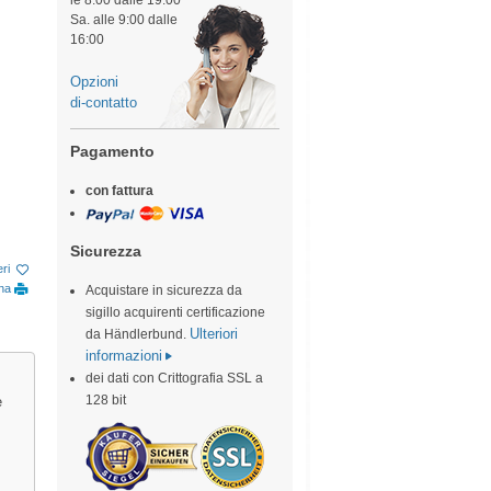
le 8:00 dalle 19:00
Sa. alle 9:00 dalle
16:00
Opzioni
di-contatto
Pagamento
con fattura
Sicurezza
eri
ina
Acquistare in sicurezza da
sigillo acquirenti certificazione
Ulteriori
da Händlerbund.
informazioni
dei dati con Crittografia SSL a
128 bit
e