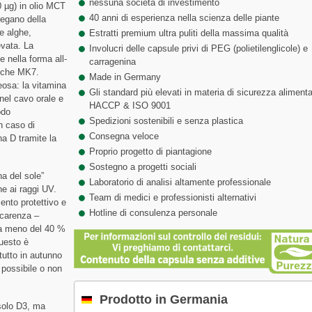
nessuna società di investimento
0 µg) in olio MCT
40 anni di esperienza nella scienza delle piante
 vegano della
e alghe,
Estratti premium ultra puliti della massima qualità
evata. La
Involucri delle capsule privi di PEG (polietilenglicole) e
e nella forma all-
carragenina
anche MK7.
Made in Germany
eosa: la vitamina
Gli standard più elevati in materia di sicurezza alimenta
 nel cavo orale e
HACCP & ISO 9001
odo
Spedizioni sostenibili e senza plastica
n caso di
Consegna veloce
na D tramite la
Proprio progetto di piantagione
Sostegno a progetti sociali
a del sole”
Laboratorio di analisi altamente professionale
ne ai raggi UV.
Team di medici e professionisti alternativi
mento protettivo e
Hotline di consulenza personale
 carenza –
ia meno del 40 %
questo è
tutto in autunno
 possibile o non
Prodotto in Germania
solo D3, ma