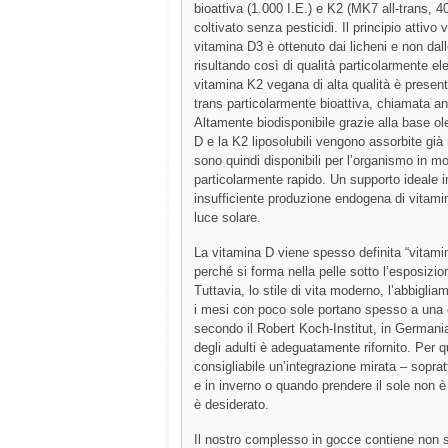
bioattiva (1.000 I.E.) e K2 (MK7 all-trans, 4
coltivato senza pesticidi. Il principio attivo
vitamina D3 è ottenuto dai licheni e non dall
risultando così di qualità particolarmente el
vitamina K2 vegana di alta qualità è present
trans particolarmente bioattiva, chiamata 
Altamente biodisponibile grazie alla base ol
D e la K2 liposolubili vengono assorbite già
sono quindi disponibili per l’organismo in m
particolarmente rapido. Un supporto ideale i
insufficiente produzione endogena di vitami
luce solare.
La vitamina D viene spesso definita “vitamin
perché si forma nella pelle sotto l’esposizio
Tuttavia, lo stile di vita moderno, l’abbiglia
i mesi con poco sole portano spesso a una
secondo il Robert Koch-Institut, in German
degli adulti è adeguatamente rifornito. Per 
consigliabile un’integrazione mirata – soprat
e in inverno o quando prendere il sole non è
è desiderato.
Il nostro complesso in gocce contiene non 