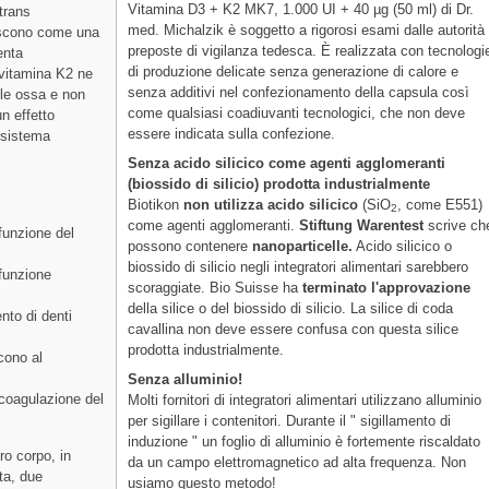
Vitamina D3 + K2 MK7, 1.000 UI + 40 µg (50 ml) di Dr.
trans
med. Michalzik è soggetto a rigorosi esami dalle autorità
giscono come una
preposte di vigilanza tedesca. È realizzata con tecnologi
enta
di produzione delicate senza generazione di calore e
 vitamina K2 ne
senza additivi nel confezionamento della capsula così
lle ossa e non
come qualsiasi coadiuvanti tecnologici, che non deve
n effetto
essere indicata sulla confezione.
nsistema
Senza acido silicico come agenti agglomeranti
(biossido di silicio) prodotta industrialmente
Biotikon
non utilizza acido silicico
(SiO
, come E551)
2
come agenti agglomeranti.
Stiftung Warentest
scrive ch
funzione del
possono contenere
nanoparticelle.
Acido silicico o
biossido di silicio negli integratori alimentari sarebbero
 funzione
scoraggiate. Bio Suisse ha
terminato l'approvazione
della silice o del biossido di silicio. La silice di coda
nto di denti
cavallina non deve essere confusa con questa silice
prodotta industrialmente.
cono al
Senza alluminio!
 coagulazione del
Molti fornitori di integratori alimentari utilizzano alluminio
per sigillare i contenitori. Durante il " sigillamento di
induzione " un foglio di alluminio è fortemente riscaldato
ro corpo, in
da un campo elettromagnetico ad alta frequenza. Non
ta, due
usiamo questo metodo!