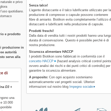
 naturale e privo
Senza talco!
gliora
L'agente distaccante e il talco lubrificante utilizzato per l
 l’uso quotidiano.
produzione di compresse o capsule possono contenere
 stomaco
fibre di amianto. Biotikon evita completamente l’utilizzo d
distaccanti e lubrificanti nella produzione di capsule.
Prodotti freschi!
rio e prodotto
Dalla data di vendita tutti i nostri prodotti hanno una lung
durata di conservazione. Questo è possibile perché è di
nostra produzione.
di produzione in
Sicurezza alimentare HACCP
se autorità
I prodotti Biotikon sono fabbricati in conformità con il
sto serve alla
concetto HACCP
(hazard analysis critical control points
ovvero analisi dei rischi e dei punti critici di controllo) per
garantire la sicurezza alimentare.
e di
A proposito:
Con ogni acquisto sosteniamo
automaticamente vari progetti sociali. Ulteriori
informazioni sul nostro blog
Impegno sociale
ina D3 +
engono una
 e 10.000
sponibile