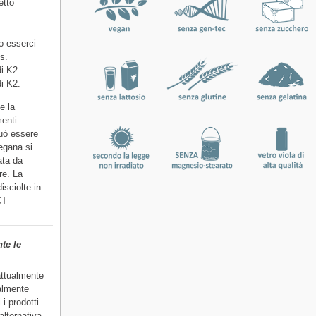
etto
o esserci
s.
di K2
i K2.
e la
menti
può essere
egana si
ata da
re. La
sciolte in
CT
te le
attualmente
ealmente
i prodotti
lternativa,