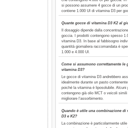
si possono assumere 4 gocce di un prod
contiene 1.000 UI di vitamina D3 per go
Quante gocce di vitamina D3 K2 al g
Il dosaggio dipende dalla concentrazion
goccia. I prodotti contengono spesso 1.
vitamina D3. In base al fabbisogno indivi
quantità giornaliera raccomandata è spe
1.000 e 4.000 UI.
Come si assumono correttamente le 
vitamina D3?
Le gocce di vitamina D3 andrebbero as
idealmente durante un pasto contenente
poiché la vitamina è liposolubile. Alcuni 
contengono già olio MCT o veicoli simili
migliorare l’assorbimento.
Quando è utile una combinazione di 
D3 e K2?
La combinazione è particolarmente utile 