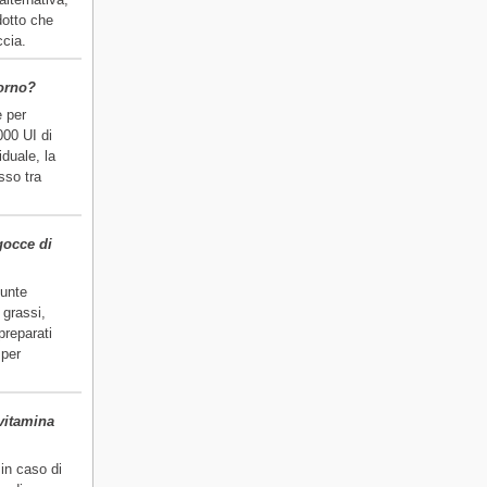
otto che
ccia.
iorno?
e per
000 UI di
duale, la
sso tra
gocce di
sunte
 grassi,
preparati
 per
vitamina
in caso di