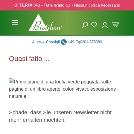
OFFERTA 3+1
- Tutte le info qui - Nessun codice necessario
p to main content
Skip to search
Skip to main navigation
Aiuto & Consigli
+49 (0)6201-878380
Quasi fatto ...
Schade, dass Sie unseren Newsletter nicht
mehr erhalten möchten.