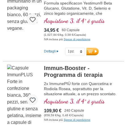
Formula specificacon Yestimun® Beta
Glucano, Glutatione, Vit. D, Selenio e
zinco legato organicamente, che
contribuisce a una normale funzione del
Acquistane 3, il 4° è gratis
sistema immunitario.
34,95 €
60 Capsule
(1.027,94 €/kg, 0,58 €/Capsula)
IVA inclusa più
Spese di spedizione
Dettagli
Immun-Booster -
Programma di terapia
2x ImmunePIÙ forte con Quercetina e
Rodiola Rosea, soprattutto per la
situazione attuale, a un prezzo scontato.
La formula contiene selenio, zinco,
Acquistane 3, il 4° è gratis
vitamine C e D che contribuiscono al
normale funzionamento di un sano
109,90 €
240 Capsule
sistema immunitario.
(858,59 €/kg, 0,46 €/Capsula)
IVA inclusa più
Spese di spedizione