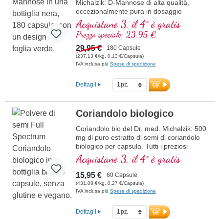
Michalzik: D-Mannose di alta qualità,
eccezionalmente pura in dosaggio
ottimale – vegano, naturale e senza
Acquistane 3, il 4° è gratis
additivi. Progettato per un uso quotidiano
Prezzo speciale: 23,95 €
mirato con fino a 5 g di D-Mannose
altamente pura al giorno. Processato
29,95 €
180 Capsule
delicatamente per garantire la massima
(237,13 €/kg, 0,13 €/Capsula)
qualità e purezza. Prodotto in Germania,
IVA inclusa più
Spese di spedizione
testato in laboratorio e certificato ISO e
HACCP. Sigillatura senza alluminio per un
Dettagli
imballaggio sostenibile. Sviluppato da
medici. Beneficiate di oltre 40 anni di
esperienza nei nutrienti vitali e più di 20
Coriandolo biologico
anni di esperienza nella produzione di
integratori alimentari di alta qualità.
Coriandolo bio del Dr. med. Michalzik: 500
Ulteriori informazioni sulle capsule
mg di puro estratto di semi di coriandolo
di D-Mannose
biologico per capsula. Tutti i preziosi
componenti del coriandolo in qualità
Acquistane 3, il 4° è gratis
premium. Vegano, senza additivi e con
sigillo privo di alluminio.
15,95 €
60 Capsule
ulteriori informazioni sulle capsule di
(431,08 €/kg, 0,27 €/Capsula)
polvere di semi di coriandolo biologico
IVA inclusa più
Spese di spedizione
Dettagli