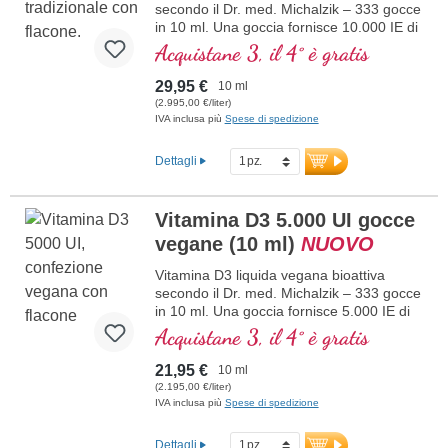
secondo il Dr. med. Michalzik – 333 gocce
maggiori informazioni sulla curcuma
in 10 ml. Una goccia fornisce 10.000 IE di
vitamina D3 e 200 μg di K2 (MK7 all-
Acquistane 3, il 4° è gratis
trans). Massima qualità premium da
materia prima speciale vegetariana di alta
29,95 €
10 ml
qualità, in combinazione ottimale con la
(2.995,00 €/liter)
forma di K2 all-trans particolarmente
IVA inclusa più
Spese di spedizione
bioattiva. Disciolta in olio di cocco MCT
protettivo, coltivato senza pesticidi, per
Dettagli
una migliore biodisponibilità. Questa
combinazione ottimale supporta il
mantenimento di ossa normali,
Vitamina D3 5.000 UI gocce
contribuisce alla normale funzione
vegane (10 ml)
NUOVO
muscolare e alla normale funzione del
sistema immunitario. Prodotto in
Vitamina D3 liquida vegana bioattiva
Germania senza ingegneria genetica, in
secondo il Dr. med. Michalzik – 333 gocce
produzione propria controllata attiva da 25
in 10 ml. Una goccia fornisce 5.000 IE di
anni, vegetariano senza additivi e testato
vitamina D3 vegana. Massima qualità
Acquistane 3, il 4° è gratis
in laboratorio. Sviluppato da medici.
premium da licheni di alta qualità
maggiori informazioni su Vitamina
controllati (non da alghe!) completamente
D3 + K2
21,95 €
10 ml
di origine vegetale, 100% vegana.
(2.195,00 €/liter)
Disciolta in olio di cocco MCT protettivo,
IVA inclusa più
Spese di spedizione
coltivato senza pesticidi, per una migliore
biodisponibilità. Questa combinazione
Dettagli