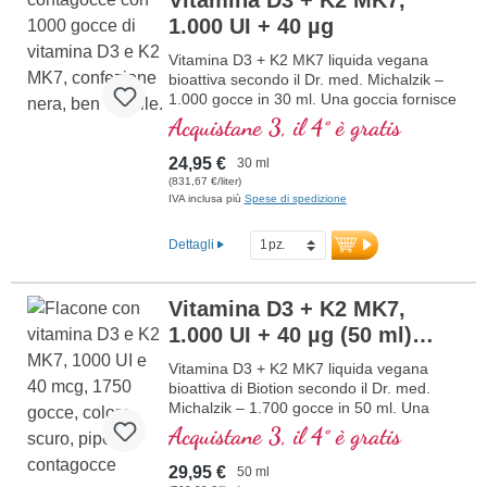
muscolare e alla normale funzione del
1.000 UI + 40 µg
sistema immunitario. Prodotto in
Germania senza ingegneria genetica, in
Vitamina D3 + K2 MK7 liquida vegana
una produzione interna controllata attiva
bioattiva secondo il Dr. med. Michalzik –
da 25 anni, vegano, senza additivi e
1.000 gocce in 30 ml. Una goccia fornisce
testato in laboratorio. Sviluppato da
1.000 IE di vitamina D3 e 40 μg di K2
Acquistane 3, il 4° è gratis
medici.
(MK7 all-trans). Massima qualità premium
maggiori informazioni su Vitamina
da licheni di alta qualità controllati (non da
24,95 €
30 ml
D3 + K2
alghe!) in combinazione ottimale con una
(831,67 €/liter)
forma di K2 all-trans particolarmente
IVA inclusa più
Spese di spedizione
bioattiva, puramente vegetale 100%
vegana. Disciolta in olio di cocco MCT
Dettagli
protettivo, coltivato senza pesticidi, per
una migliore biodisponibilità. Questa
combinazione ottimale supporta il
Vitamina D3 + K2 MK7,
mantenimento di ossa normali,
1.000 UI + 40 µg (50 ml)
contribuisce alla normale funzione
muscolare e alla normale funzione del
vegan
Vitamina D3 + K2 MK7 liquida vegana
sistema immunitario. Prodotto in
bioattiva di Biotion secondo il Dr. med.
Germania senza ingegneria genetica, in
Michalzik – 1.700 gocce in 50 ml. Una
una produzione propria controllata attiva
goccia fornisce 1.000 IE di Vitamina D3 e
Acquistane 3, il 4° è gratis
da 25 anni, vegano, senza additivi e
40 μg di K2 (MK7 all-trans). Massima
testato in laboratorio. Sviluppato da
qualità premium da licheni di alta qualità
medici.
29,95 €
50 ml
controllati (non da alghe!) in