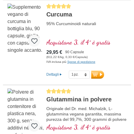
Average rating of 5 out of 5 stars
Curcuma
95% Curcuminoidi naturali
Acquistane 3, il 4° è gratis
29,95 €
90 Capsule
(611,22 €/kg, 0,33 €/Capsula)
IVA inclusa più
Spese di spedizione
Dettagli
Average rating of 5 out of 5 stars
Glutammina in polvere
Originale del Dr. med. Michalzik, L-
glutammina vegana garantita, massima
purezza del 99,7%, 300 grammi di polvere
dalla fermentazione del mais,
Acquistane 3, il 4° è gratis
particolarmente biodisponibile, priva di