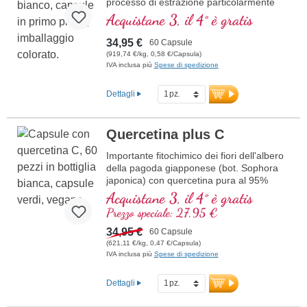
processo di estrazione particolarmente
delicato
Acquistane 3, il 4° è gratis
34,95 €
60 Capsule
(919,74 €/kg, 0,58 €/Capsula)
IVA inclusa più
Spese di spedizione
Dettagli
Quercetina plus C
Importante fitochimico dei fiori dell'albero
della pagoda giapponese (bot. Sophora
japonica) con quercetina pura al 95%
combinata con vitamina C adatta allo
Acquistane 3, il 4° è gratis
stomaco.
Prezzo speciale: 27,95 €
34,95 €
60 Capsule
(621,11 €/kg, 0,47 €/Capsula)
IVA inclusa più
Spese di spedizione
Dettagli