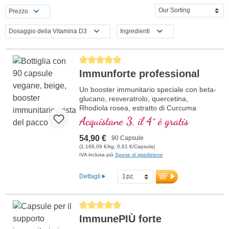
Prezzo
Dosaggio della Vitamina D3
Ingredienti
Average rating of 5 out of 5 stars
Immunforte professional
Un booster immunitario speciale con beta-
glucano, resveratrolo, quercetina,
Rhodiola rosea, estratto di Curcuma
longa, EGCG ed estratto di piperina.
Acquistane 3, il 4° è gratis
Vitamina D3, vitamina C, selenio e zinco
supportano un sistema immunitario sano.
54,90 €
90 Capsule
(1.168,09 €/kg, 0,61 €/Capsula)
IVA inclusa più
Spese di spedizione
Dettagli
Average rating of 5 out of 5 stars
ImmunePIÙ forte