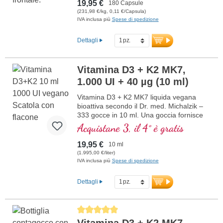
e 160 mg di vitamina C per dose
19,95 €
180 Capsule
giornaliera. Vegano e ipoallergenico, con
(231,98 €/kg, 0,11 €/Capsula)
vitamina C ben tollerata. Prodotto in
IVA inclusa più
Spese di spedizione
Germania secondo i più alti standard di
qualità – testato in laboratorio, certificato
Dettagli
ISO e HACCP. Sigillato senza alluminio.
Sviluppato da medici con oltre 20 anni di
esperienza nella produzione di
Vitamina D3 + K2 MK7,
micronutrienti.
1.000 UI + 40 µg (10 ml)
Ulteriori informazioni sul NAC
Vitamina D3 + K2 MK7 liquida vegana
bioattiva secondo il Dr. med. Michalzik –
333 gocce in 10 ml. Una goccia fornisce
1.000 IE di vitamina D3 e 40 μg di K2
Acquistane 3, il 4° è gratis
(MK7 all-trans). Massima qualità premium
da licheni di alta qualità controllati (non da
19,95 €
10 ml
alghe!) in combinazione ottimale con la
(1.995,00 €/liter)
forma K2 all-trans particolarmente
IVA inclusa più
Spese di spedizione
bioattiva, puramente vegetale 100%
vegana. Disciolta in olio di cocco MCT
Dettagli
protettivo, coltivato senza pesticidi, per
una migliore biodisponibilità. Questa
combinazione ottimale supporta il
Average rating of 5 out of 5 stars
mantenimento di ossa normali,
Vitamina D3 + K2 MK7,
contribuisce alla normale funzione