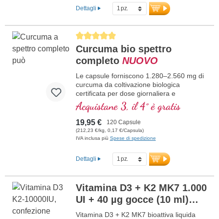
prodotto in Germania e testato in
Dettagli
laboratorio per la purezza.
Maggiori informazioni su S-Acetil-
Glutatione
Average rating of 5 out of 5 stars
Curcuma bio spettro
completo
NUOVO
Le capsule forniscono 1.280–2.560 mg di
curcuma da coltivazione biologica
certificata per dose giornaliera e
contengono, oltre alla curcumina,
Acquistane 3, il 4° è gratis
tumeroni e curcumani naturalmente
presenti. La “Radice d’oro” è apprezzata
19,95 €
120 Capsule
nell’Ayurveda da oltre 5.000 anni – per il
(212,23 €/kg, 0,17 €/Capsula)
suo effetto equilibrante sul “fuoco
IVA inclusa più
Spese di spedizione
digestivo” e il suo ruolo nell’Asthi Dhatu
(tessuto strutturale). La nostra curcuma
Dettagli
proviene da fonte biologica certificata, è
lavorata con particolare cura e non
contiene additivi – per la massima
Vitamina D3 + K2 MK7 1.000
naturalità e la più alta qualità. Prodotto in
UI + 40 µg gocce (10 ml)
Germania, 100 % vegano, testato in
laboratorio e senza OGM.
NUOVO
Vitamina D3 + K2 MK7 bioattiva liquida