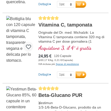
Dettagli
Average rating of 5 out of 5 stars
Vitamina C, tamponata
Originale del Dr. med. Michalzik: La
Vitamina C tamponata contiene 320 mg di
vitamina C per dose giornaliera (1
capsula). Questo integratore alimentare di
Acquistane 3, il 4° è gratis
alta qualità è privo di additivi e prodotto in
Germania. La sigillatura è priva di
24,95 €
120 Capsule
alluminio.
(430,17 €/kg, 0,21 €/Capsula)
IVA inclusa più
Spese di spedizione
maggiori informazioni sulla Vitamina
C tamponata
Dettagli
Average rating of 5 out of 5 stars
Beta-Glucano PUR
Yestimun
®
1/3-1/6-Beta-D-Glucano, prodotto da un