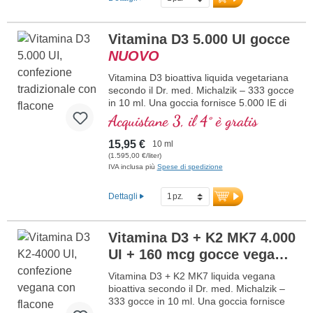
ottimale supporta il mantenimento di ossa
normali, contribuisce alla normale
funzione muscolare e alla normale
Vitamina D3 5.000 UI gocce
funzione del sistema immunitario.
NUOVO
Prodotto in Germania senza OGM, in
produzione propria controllata attiva da 25
Vitamina D3 bioattiva liquida vegetariana
anni, vegano, senza additivi e testato in
secondo il Dr. med. Michalzik – 333 gocce
laboratorio. Sviluppato da medici.
in 10 ml. Una goccia fornisce 5.000 IE di
maggiori informazioni su Vitamina
vitamina D3. Massima qualità premium.
Acquistane 3, il 4° è gratis
D3 + K2
Disciolta in olio di cocco MCT protettivo,
coltivato senza pesticidi, per una migliore
15,95 €
10 ml
biodisponibilità. Questa combinazione
(1.595,00 €/liter)
ottimale supporta il mantenimento di ossa
IVA inclusa più
Spese di spedizione
normali, contribuisce alla normale
funzione muscolare e alla normale
Dettagli
funzione del sistema immunitario.
Prodotto in Germania senza ingegneria
genetica, in una produzione propria
Vitamina D3 + K2 MK7 4.000
controllata attiva da 25 anni, vegetariano,
UI + 160 mcg gocce vegane
senza additivi e testato in laboratorio.
Sviluppato da medici.
NUOVO
Vitamina D3 + K2 MK7 liquida vegana
maggiori informazioni su Vitamina
bioattiva secondo il Dr. med. Michalzik –
D3 + K2
333 gocce in 10 ml. Una goccia fornisce