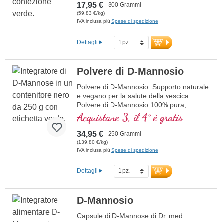
ingegneria genetica, senza glutine,
17,95 €
300 Grammi
vegana, senza additivi. Sviluppato da un
(59,83 €/kg)
team di medici guidati dal Dr. med.
IVA inclusa più
Spese di spedizione
Alexander Michalzik, oltre 20 anni di
esperienza nella produzione.
Dettagli
Polvere di D-Mannosio
Polvere di D-Mannosio: Supporto naturale
e vegano per la salute della vescica.
Polvere di D-Mannosio 100% pura,
altamente pura e senza additivi. 250 g per
Acquistane 3, il 4° è gratis
contenitore, dosabile flessibilmente.
34,95 €
250 Grammi
più informazioni sulla polvere di D-
(139,80 €/kg)
Mannosio
IVA inclusa più
Spese di spedizione
Dettagli
D-Mannosio
Capsule di D-Mannose di Dr. med.