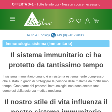
OFFERTA 3+1
- Tutte le info qui - Nessun codice necessario
p to main content
Skip to search
Skip to main navigation
Aiuto & Consigli
+49 (0)6201-878380
Immunologia sistema (Immunitario)
Il sistema immunitario ci ha
protetto da tantissimo tempo
Il sistema immunitario umano è un sistema estremamente complesso
che è stato in grado di proteggere le persone dalle malattie da moltissimo
tempo. Gran parte dei processi immunologici non sono ancora stati
compresi dalla scienza medica moderna.
Il nostro stile di vita influenza il
nostro sistema immunitario