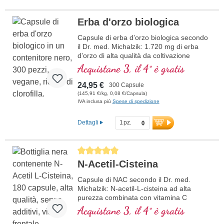
Erba d'orzo biologica
Capsule di erba d’orzo biologica secondo
il Dr. med. Michalzik: 1.720 mg di erba
d’orzo di alta qualità da coltivazione
biologica controllata per dose giornaliera.
Acquistane 3, il 4° è gratis
Capsule piccole, facili da deglutire,
sufficienti per 2,5 mesi. Perfette per
24,95 €
300 Capsule
supportare un’alimentazione alcalina, per
(145,91 €/kg, 0,08 €/Capsula)
programmi detox o per favorire il
IVA inclusa più
Spese di spedizione
benessere generale. Senza OGM, vegane
e senza additivi. Sigillatura senza
Dettagli
alluminio e oltre 20 anni di esperienza
nella produzione garantiscono la massima
qualità.
Average rating of 5 out of 5 stars
N-Acetil-Cisteina
Maggiori informazioni sulle capsule
di erba d’orzo biologica
Capsule di NAC secondo il Dr. med.
Michalzik: N-acetil-L-cisteina ad alta
purezza combinata con vitamina C
tamponata. Senza additivi e
Acquistane 3, il 4° è gratis
perfettamente dosata con 600 mg di NAC